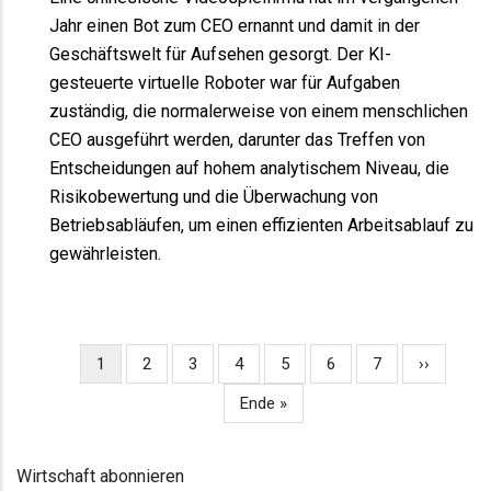
Jahr einen Bot zum CEO ernannt und damit in der
Geschäftswelt für Aufsehen gesorgt. Der KI-
gesteuerte virtuelle Roboter war für Aufgaben
zuständig, die normalerweise von einem menschlichen
CEO ausgeführt werden, darunter das Treffen von
Entscheidungen auf hohem analytischem Niveau, die
Risikobewertung und die Überwachung von
Betriebsabläufen, um einen effizienten Arbeitsablauf zu
gewährleisten.
Aktuelle
1
Page
2
Page
3
Page
4
Page
5
Page
6
Page
7
Nächste
››
SEITENNUMMERIERUNG
Seite
Seite
Letzte
Ende »
Seite
Wirtschaft abonnieren