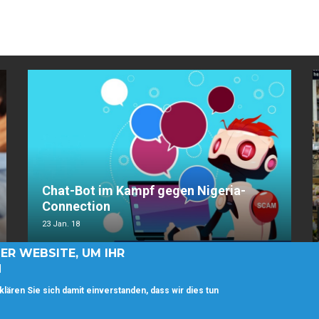
Chat-Bot im Kampf gegen Nigeria-
Connection
23 Jan. 18
ER WEBSITE, UM IHR
N
Copyright © BesteWahl.net. Alle Rechte vorbehalten.
Impressum
.
klären Sie sich damit einverstanden, dass wir dies tun