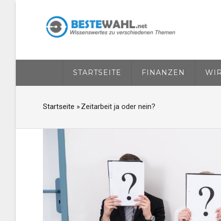
Direkt
zum
Inhalt
HAUPTNAVIGATION
STARTSEITE
FINANZEN
WI
Startseite
»
Zeitarbeit ja oder nein?
PFADNAVIGATION