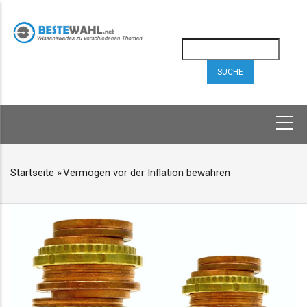
Direkt
zum
Inhalt
Suche
HAUPTNAVIGATION
Startseite
»
Vermögen vor der Inflation bewahren
PFADNAVIGATION