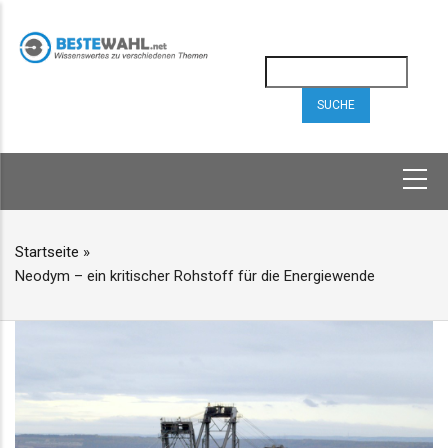
Direkt
zum
Inhalt
Suche
HAUPTNAVIGATION
Startseite
»
PFADNAVIGATION
Neodym – ein kritischer Rohstoff für die Energiewende