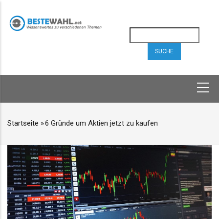
Direkt
zum
Inhalt
Suche
HAUPTNAVIGATION
Startseite
»
6 Gründe um Aktien jetzt zu kaufen
PFADNAVIGATION