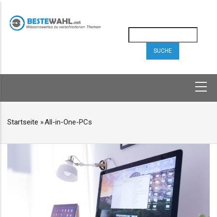
Direkt
zum
Inhalt
Suche
HAUPTNAVIGATION
Startseite
»
All-in-One-PCs
PFADNAVIGATION